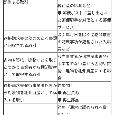
該当する取引
税資産の譲渡など
● 郵便ポストに差し出され
た郵便切手を対価とする郵便
サービス
取引年月日を除く適格請求書
適格請求書の効力のある書類
の記載事項が記載された入場
が回収される取引
券など
該当事業者が適格請求書発行
古物や質物、建物などを取り
事業者でない者から古物や質
あつかう事業者から棚卸資産
物、建物を棚卸資産にする場
として取得する取引
合
適格請求書発行事業者以外か
対象物：
ら対象物を棚卸資産として購
● 再生資源
入する取引
● 再生部品
対象（通常は認められる費
用）：