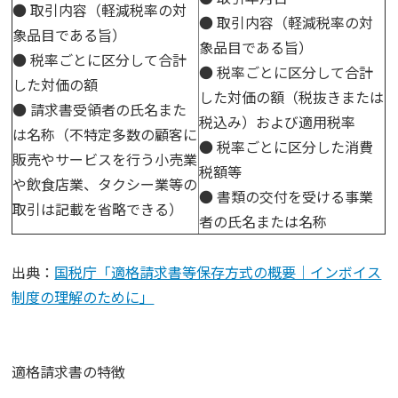
● 取引内容（軽減税率の対
● 取引内容（軽減税率の対
象品目である旨）
象品目である旨）
● 税率ごとに区分して合計
● 税率ごとに区分して合計
した対価の額
した対価の額（税抜きまたは
● 請求書受領者の氏名また
税込み）および適用税率
は名称（不特定多数の顧客に
● 税率ごとに区分した消費
販売やサービスを行う小売業
税額等
や飲食店業、タクシー業等の
● 書類の交付を受ける事業
取引は記載を省略できる）
者の氏名または名称
出典：
国税庁「適格請求書等保存方式の概要｜インボイス
制度の理解のために」
適格請求書の特徴